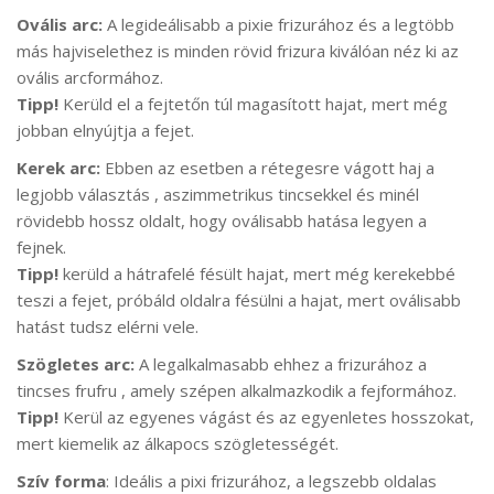
Ovális arc:
A legideálisabb a pixie frizurához és a legtöbb
más hajviselethez is minden rövid frizura kiválóan néz ki az
ovális arcformához.
Tipp!
Kerüld el a fejtetőn túl magasított hajat, mert még
jobban elnyújtja a fejet.
Kerek arc:
Ebben az esetben a rétegesre vágott haj a
legjobb választás , aszimmetrikus tincsekkel és minél
rövidebb hossz oldalt, hogy oválisabb hatása legyen a
fejnek.
Tipp!
kerüld a hátrafelé fésült hajat, mert még kerekebbé
teszi a fejet, próbáld oldalra fésülni a hajat, mert oválisabb
hatást tudsz elérni vele.
Szögletes arc:
A legalkalmasabb ehhez a frizurához a
tincses frufru , amely szépen alkalmazkodik a fejformához.
Tipp!
Kerül az egyenes vágást és az egyenletes hosszokat,
mert kiemelik az álkapocs szögletességét.
Szív forma
: Ideális a pixi frizurához, a legszebb oldalas