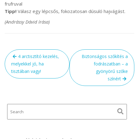
frufruval
Tipp!
Válasz egy lépcsős, fokozatosan dúsuló hajvágást.
(Andrássy Dávid írása)
Bejegyzés
4 arctisztító kezelés,
Biztonságos szőkítés a
navigáció
melyekkel jó, ha
fodrászatban – a
tisztában vagy!
gyönyörű szőke
színért