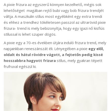
A pixie frizura az egyszerű könnyen kezelhető, mégis sok
lehetőséget magában rejtő bubi vagy bob frizura trendjét
váltja. A maszkulin stílus most egyébként egy extra trendi
és ehhez a trendhez tökéletesen passzol az ultrarövid pixie
frizura- trend is mely bebizonyítja, hogy egy igazi nő kisfiús
stílussal is lehet szuper dögös.
A pixie egy a 70-es években útjára induló frizura trend, mely
napjainkban reneszánszát éli. Lényegében a pixie
egy elől,
oldalt és hátul rövidre vágott, a fejtetőn pedig kissé
hosszabbra hagyott frizura
stílus, mely gyakran tépett
frufruval egészül ki.