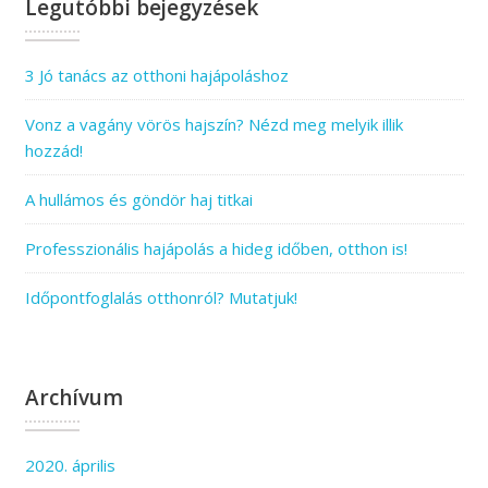
Legutóbbi bejegyzések
3 Jó tanács az otthoni hajápoláshoz
Vonz a vagány vörös hajszín? Nézd meg melyik illik
hozzád!
A hullámos és göndör haj titkai
Professzionális hajápolás a hideg időben, otthon is!
Időpontfoglalás otthonról? Mutatjuk!
Archívum
2020. április