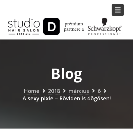
Skip
to
content
Blog
Home
2018
március
6
A sexy pixie – Röviden is dögösen!