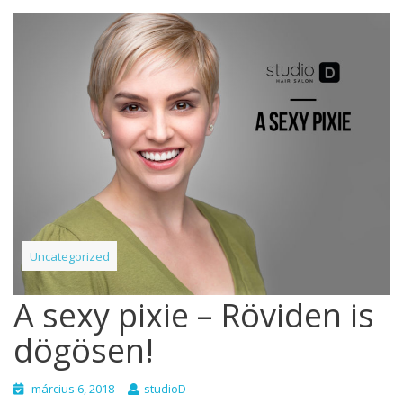
Uncategorized
A sexy pixie – Röviden is
dögösen!
március 6, 2018
studioD