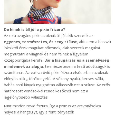
De kinek is áll jól a pixie frizura?
Az extravagáns pixie azoknak áll jól akik szeretik az
egyenes, természetes, és sexy stílust
, akik nem a hosszú
lokniktól érzik magukat nőiesnek, akik szeretik magukat
megmutatni a világnak és nem félnek a figyelem
középpontjába kerülni. Bár
a kisugárzás és a személyiség
mindennek az alapja
, természetesen a testi adottságok is
számítanak. Az extra rövid pixie frizura elsősorban azoknak
előnyös akik „ törékenyek”. A vékony nyakú, kecses vállú,
babás arcú lányok nyugodtan válasszák ezt a stílust. Az erős
határozott vonásokkal rendelkezőknél nem ez a
legelőnyösebb választás.
Mint minden rövid frizura, így a pixie is az arcvonásokra
helyezi a hangsúlyt, így a fenti tényezők