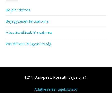
Bejelentkezés
Bejegyzések hírcsatorna
Hozzászólások hírcsatorna
WordPress Magyarország
1211 Budapest, Kossuth Lajos u. 91.
Adatkezelési tájékoztató
© Studio D
Beauty Studio by
Acme Themes