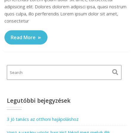
adipisicing elit. Dolores dolorem adipisci ipsa, quasi nostrum
quos culpa, illo perferendis Lorem ipsum dolor sit amet,
consectetur
Read More
Legutóbbi bejegyzések
3 Jó tanács az otthoni hajápoláshoz
Vonz a vagány vörös hajszín? Nézd meg melyik illik