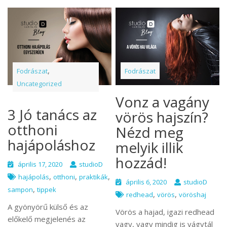
,
Fodrászat
Fodrászat
Uncategorized
Vonz a vagány
3 Jó tanács az
vörös hajszín?
otthoni
Nézd meg
hajápoláshoz
melyik illik
hozzád!
április 17, 2020
studioD
,
,
,
hajápolás
otthoni
praktikák
április 6, 2020
studioD
,
sampon
tippek
,
,
redhead
vörös
vöröshaj
A gyönyörű külső és az
Vörös a hajad, igazi redhead
előkelő megjelenés az
vagy, vagy mindig is vágytál