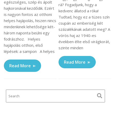
egészséges, szép és ápolt
rá? Fogadjunk, hogy a
hajkoronával kezdődik. Ezért
kedvenc állatod a róka!
is nagyon fontos az otthoni
Tudtad, hogy ez a tüzes szín
helyes hajápolás, hiszen nincs
csupán az emberiség két
mindenkinek lehetősége két-
százalékának adatott meg? A
három naponta beülni egy
vörös haj az 1940-es
fodrászhoz. Helyes
években élte első virágkorát,
hajápolás otthon, első
szinte minden
lépések: a sampon A helyes
Read More
Read More