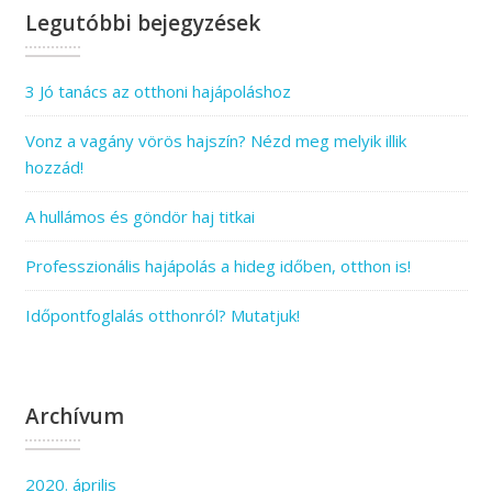
Legutóbbi bejegyzések
3 Jó tanács az otthoni hajápoláshoz
Vonz a vagány vörös hajszín? Nézd meg melyik illik
hozzád!
A hullámos és göndör haj titkai
Professzionális hajápolás a hideg időben, otthon is!
Időpontfoglalás otthonról? Mutatjuk!
Archívum
2020. április