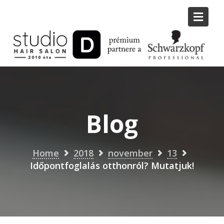
Skip
to
content
Blog
Home
2018
november
13
Időpontfoglalás otthonról? Mutatjuk!