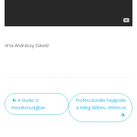
/írta Andrássy Dávid/
Bejegyzés
A Studio D
Professzionális hajápolás
navigáció
Horvátországban
a hideg időben, otthon is!