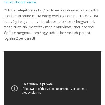
,
,
bwnet
időpont
online
Október elejétől mind a 7 budapesti szalonunkba be tudtok
jelentkezni online is. Ha eddig esetleg nem mertetek volna
belevágni vagy nem voltatok benne biztosak hogyan kell,
most itt az idő. Nézzétek meg a videómat, ahol lépésről
lépésre megmutatom hogy tudtok hozzánk időpontot
foglalni 2 perc alatt!