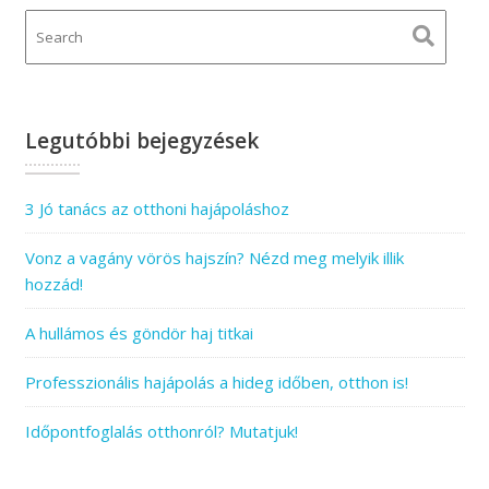
Legutóbbi bejegyzések
3 Jó tanács az otthoni hajápoláshoz
Vonz a vagány vörös hajszín? Nézd meg melyik illik
hozzád!
A hullámos és göndör haj titkai
Professzionális hajápolás a hideg időben, otthon is!
Időpontfoglalás otthonról? Mutatjuk!