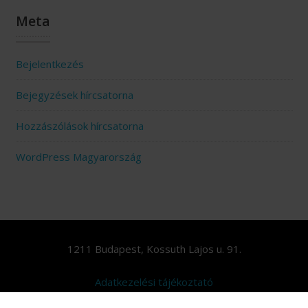
Meta
Bejelentkezés
Bejegyzések hírcsatorna
Hozzászólások hírcsatorna
WordPress Magyarország
1211 Budapest, Kossuth Lajos u. 91.
Adatkezelési tájékoztató