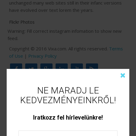
unchanged many web sites still in their infanc versions
have evolved over text lorem the years.
Flickr Photos
Warning: Fill correct instagram infomation to show new
feed.
Copyright © 2016 Vixa.com. All rights reserved.
Terms
of Use
|
Privacy Policy
NE MARADJ LE
NE MARADJ LE
KEDVEZMÉNYEINKRŐL!
KEDVEZMÉNYEINKRŐL!
Iratkozz fel hírlevelünkre!
Legutóbbi bejegyzések
Iratkozz fel hírlevelünkre!