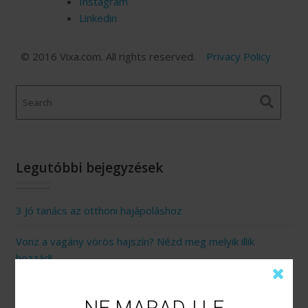
Instagram
Linkedin
© 2016 Vixa.com. All rights reserved.
Privacy Policy
Legutóbbi bejegyzések
3 Jó tanács az otthoni hajápoláshoz
Vonz a vagány vörös hajszín? Nézd meg melyik illik
hozzád!
A hullámos és göndör haj titkai