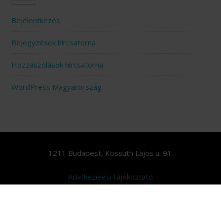
Bejelentkezés
Bejegyzések hírcsatorna
Hozzászólások hírcsatorna
WordPress Magyarország
1211 Budapest, Kossuth Lajos u. 91.
Adatkezelési tájékoztató
© Studio D
Beauty Studio by
Acme Themes