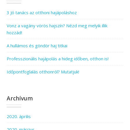
3 Jó tanács az otthoni hajápoláshoz
Vonz a vagány vörös hajszín? Nézd meg melyik illik
hozzád!
A hullámos és göndör haj titkai
Professzionális hajápolás a hideg időben, otthon is!
Időpontfoglalás otthonról? Mutatjuk!
Archívum
2020. április
2020. március