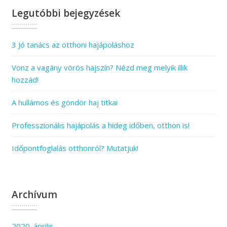
Legutóbbi bejegyzések
3 Jó tanács az otthoni hajápoláshoz
Vonz a vagány vörös hajszín? Nézd meg melyik illik
hozzád!
A hullámos és göndör haj titkai
Professzionális hajápolás a hideg időben, otthon is!
Időpontfoglalás otthonról? Mutatjuk!
Archívum
2020. április