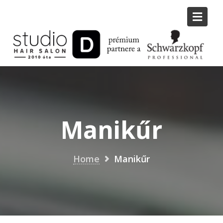
Skip
to
content
Manikűr
Home
Manikűr