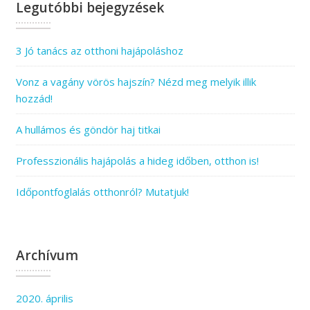
Legutóbbi bejegyzések
3 Jó tanács az otthoni hajápoláshoz
Vonz a vagány vörös hajszín? Nézd meg melyik illik
hozzád!
A hullámos és göndör haj titkai
Professzionális hajápolás a hideg időben, otthon is!
Időpontfoglalás otthonról? Mutatjuk!
Archívum
2020. április