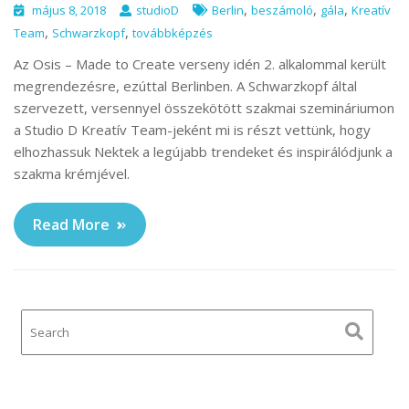
,
,
,
május 8, 2018
studioD
Berlin
beszámoló
gála
Kreatív
,
,
Team
Schwarzkopf
továbbképzés
Az Osis – Made to Create verseny idén 2. alkalommal került
megrendezésre, ezúttal Berlinben. A Schwarzkopf által
szervezett, versennyel összekötött szakmai szemináriumon
a Studio D Kreatív Team-jeként mi is részt vettünk, hogy
elhozhassuk Nektek a legújabb trendeket és inspirálódjunk a
szakma krémjével.
Read More