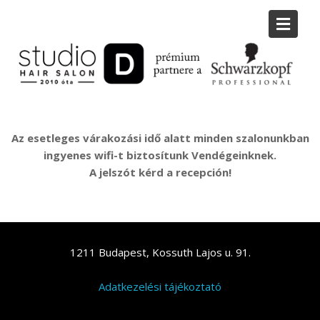
Skip
to
content
Az esetleges várakozási idő alatt minden szalonunkban
ingyenes wifi-t biztosítunk Vendégeinknek.
A jelszót kérd a recepción!
1211 Budapest, Kossuth Lajos u. 91.
Adatkezelési tájékoztató