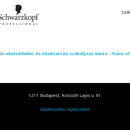
Sza
ói adatvédelmi- és titoktartási szabályzat minta – Oasis of
1211 Budapest, Kossuth Lajos u. 91.
Adatkezelési tájékoztató