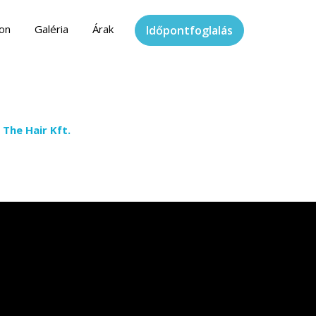
lon
Galéria
Árak
Időpontfoglalás
 The Hair Kft.